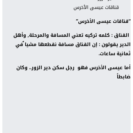
قناقات عيسى الأخرس
“قناقات عيسى الأخرس”
القناق : كلمه تركيه تعني المسافة والمرحلة, وأهل
الدير يقولون : إن القناق مسافة نقطعها مشيا ًفي
ثمانية ساعات.
أما عيسى الأخرس فهو رجل سكن دير الزور.. وكان
ضابطاً