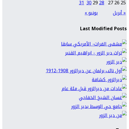
31
30
29
28
27
26
25
« أبريل
يونيو »
Last Modified Posts