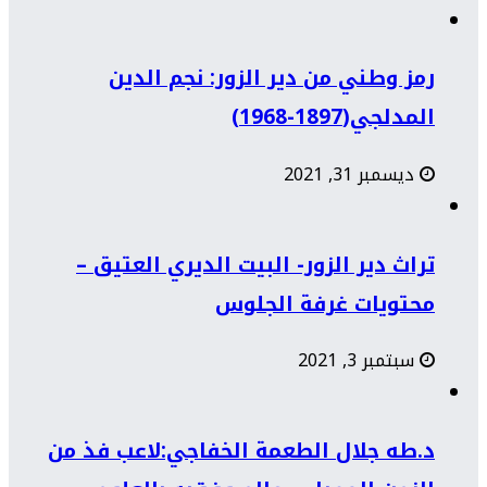
رمز وطني من دير الزور: نجم الدين
المدلجي(1897-1968)
ديسمبر 31, 2021
تراث دير الزور- البيت الديري العتيق –
محتويات غرفة الجلوس
سبتمبر 3, 2021
د.طه جلال الطعمة الخفاجي:لاعب فذ من