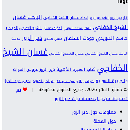
Tags
الباحث غسان
اعداد غسان الشيخ الخفاجي
آثار دير الزور
أعلام دير الزور
الشيخ الخفاجي
المياذين
المؤلف غسان الشيخ الخفاجي
الشاعر محمد الفراتي
دير الزور
جودت السلمان
جاسم الهويدي
عدسة
حسين هنيدي
غسان الشيخ
الباحث غسان الشيخ الخفاجي
غسان الشسخ الخفاجي
الخفاجي
كتاب السيرة الذهبية دير الزور عروس الفرات
والجزيرة السورية
يحيى عبد الجبار
نادي الفتوة
لهجة دير الزور من فصيح العربية
© حقوق النشر 2026، جميع الحقوق محفوظة |
تم
تصميمه من قِبل صفحة تراث دير الزور
معلومات حول دير الزور
حول المجلة