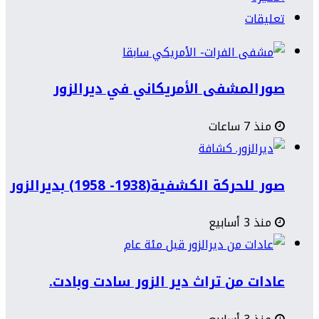
تعليقات
صورالمشفى الأمريكاني في ديرالزور
منذ 7 ساعات
صور للحركة الكشفية(1938- 1958) بديرالزور
منذ 3 أسابيع
عادات من تراث دير الزور سادت وبادت.