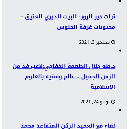
تراث دير الزور- البيت الديري العتيق –
محتويات غرفة الجلوس
سبتمبر 3, 2021
د.طه جلال الطعمة الخفاجي:لاعب فذ من
الزمن الجميل .. عالم وفقيه بالعلوم
الإسلامية
يوليو 24, 2021
لقاء مع العميد الركن المتقاعد محمد