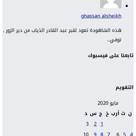
ghassan alsheikh
هذه الشاهودة تعود لقبر عبد القادر الذياب من دير الزور ,
توفي...
تابعنا على فيسبوك
التقويم
مايو 2020
ن
ث
أرب
خ
ج
س
د
3
2
1
10
9
8
7
6
5
4