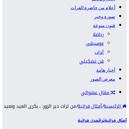
أعلام من حاضرة الفرات
صورة وخبر
فنون منوعة
رياضة
موسيقى
آداب
فن تشكيلي
أخبار هامة
معرض الصور
مقال عشوائي
الرئيسية
/
أمثال فراتية
/
من تراث دير الزور: .. بكرى العيد ونعيد
أمثال فراتية
تراث
مدن فراتية