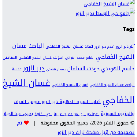
Tags
الباحث غسان
اعداد غسان الشيخ الخفاجي
آثار دير الزور
أعلام دير الزور
الشيخ الخفاجي
المياذين
المؤلف غسان الشيخ الخفاجي
الشاعر محمد الفراتي
دير الزور
جودت السلمان
جاسم الهويدي
عدسة
حسين هنيدي
غسان الشيخ
الباحث غسان الشيخ الخفاجي
غسان الشسخ الخفاجي
الخفاجي
كتاب السيرة الذهبية دير الزور عروس الفرات
والجزيرة السورية
يحيى عبد الجبار
نادي الفتوة
لهجة دير الزور من فصيح العربية
© حقوق النشر 2026، جميع الحقوق محفوظة |
تم
تصميمه من قِبل صفحة تراث دير الزور