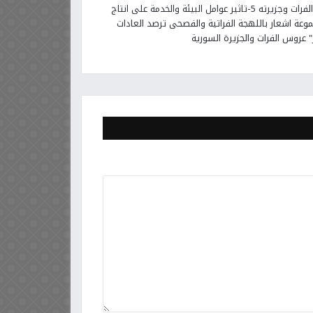
والحدائق بدير الزور 4-زراعة القطن في وادي الفرات وجزيرته 5-تاثير عوامل البيئة والخدمة على انتاج
ية 7- -عدسة قلم :مجموعة اشعار باللهجة الفراتية والفصحى ترصد العادات