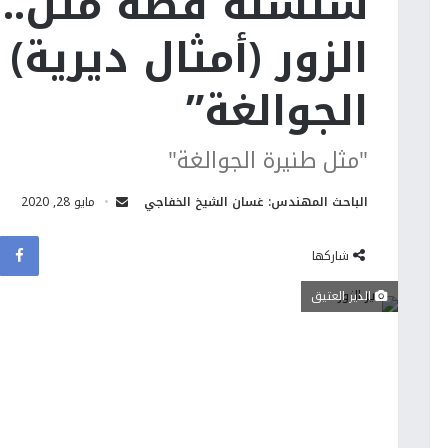
سلسلة قصة مثل.. م
الزور (أمثال ديرية)
الجوالغة”
"مثل طنيرة الجوالغة"
الباحث المهندس: غسان الشيخ الخفاجي
مايو 28, 2020
شاركها
الدير العتيق