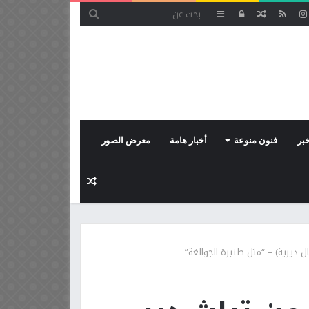
مقال
تسجيل
إضافة
عشوائي
الدخول
عمود
جانبي
بر
فنون منوعة
أخبار هامة
معرض الصور
مقال
عشوائي
ل ديرية) – “مثل طنيرة الجوالغة”