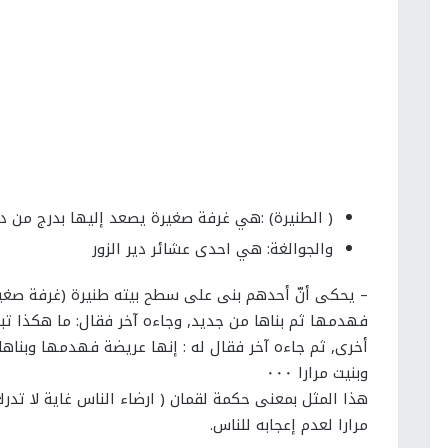
( الطنيرة) :هي غرفة صغيرة يصعد إليها بدرج من دا
والجوالغة: هي احدى عشائر دير الزور
– يحكى أنّ أحدهم بنى على سطح بيته طنيرة (غرفة صغيرة
فهدمها ثم بناها من جديد, وجاءه آخر فقال: ما هكذا تب
أخرى, ثم جاءه آخر فقال له : إنها عريضة فهدمها وبن
وبنيت مرارا ٠٠٠
هذا المثل بمعنى حكمة لقمان ( ارضاء الناس غاية لا تد
مرارا لعدم إعجابه للناس.