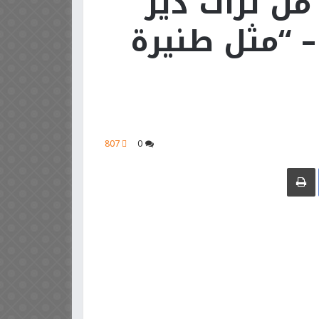
ن تراث دير
 – “مثل طنيرة
807
0
Facebook
طباعة