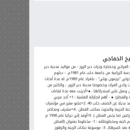
خ الخفاجي
الفراتي وحضارة وتراث دير الزور - من مواليد مدينة دير
الزور 14\11\ 1955م . - يحمل اجازة في الهندسة الزراعية من جامعة حلب عام 1981م. - دبلوم
الدراسة العليا في تربية النبات من المعهد الدولي "بزيمون بولي" - بلغراد عام 1989م. له عدة أبحاث
ل حضارة وتراث وادي الفرات وخصوصا مدينة دير الزور. ، والكثير من
قون وعمل على استدراكها . ●=أجريت معه عدة لقاءات
ونشرت في الصحافة على (مستوى المحافظة والقطر). ● - أهم انجازاته العلمية : 1= أحد مربي
ومنتجي صنف القطن دير الزور 22 ..الذي اعتمد بديلا عن الصنف حلب 40. 2=عضو مقرر في مؤتمرات
القطن العلمية ومشارك فيها. 3=عضو في لجنة التربية والبحوث بمكتب القطن . 4=مشرف ومحاضر
ومعد برامج التدريب والتأهيل للمهندسين الزراعين (ما يخص القطن ). 5=أوفد إلى تركيا عام 1996 م
كخبير زراعي مع وفد خبراء وزارة الزراعة. ●●أهم كتبه ومخطوطاته : 1- مخطوط بعنوان (القطن
وأهمية المكافحة المتكاملة).. 2- (إحياء البادية بعد كسرها).. 3- موسوعة نباتات الزينة والزهور