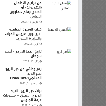
من ترانيم الأطفال
(الهديوات- أو
الهدي)بقلم د.فاروق
العباس
مارس 18, 2023
كتاب السيرة الذهبية
“ديرالزور” عروس الفرات
والجزيرة السورية
أبريل 6, 2022
تاريخ الخط العربي- أحمد
شوحان
يناير 13, 2022
رمز وطني من دير الزور:
نجم الدين
المدلجي(1897-1968)
ديسمبر 31, 2021
تراث دير الزور- البيت
الديري العتيق – محتويات
غرفة الجلوس
سبتمبر 3, 2021