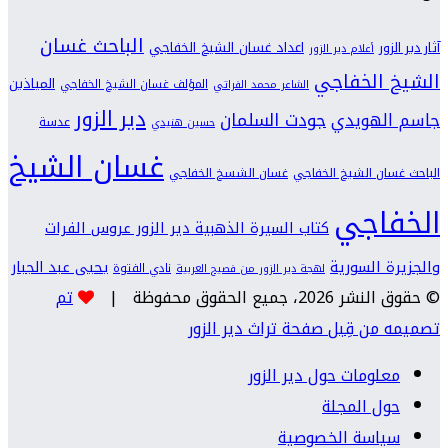
الباحث غسان
اعداد غسان الشيخ الخفاجي
آثار دير الزور
أعلام دير الزور
الشيخ الخفاجي
المياذين
المؤلف غسان الشيخ الخفاجي
الشاعر محمد الفراتي
دير الزور
جودت السلمان
جاسم الهويدي
عدسة
حسين هنيدي
غسان الشيخ
الباحث غسان الشيخ الخفاجي
غسان الشسخ الخفاجي
الخفاجي
كتاب السيرة الذهبية دير الزور عروس الفرات
والجزيرة السورية
يحيى عبد الجبار
نادي الفتوة
لهجة دير الزور من فصيح العربية
© حقوق النشر 2026، جميع الحقوق محفوظة |
تم
تصميمه من قِبل صفحة تراث دير الزور
معلومات حول دير الزور
حول المجلة
سياسة الخصوصية