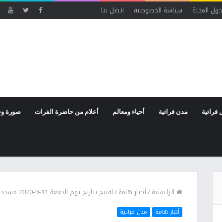
ول المجلة
سياسة الخصوصية
اتصل بنا
 فراتية
مدن فراتية
أحياء ومعالم
أعلام من حاضرة الفرات
صورة وخ
الرئيسية
/
أخبار هامة
/
افتتح بتاريخ يوم الجمعة 11-9-2020 مسجد خديجة الكبرى في دير الزور بعد ترميمه
أخبار هامة
مدن فراتية