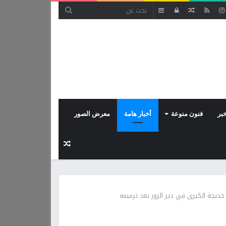
مقال
تسجيل
إضافة
عشوائي
الدخول
عمود
جانبي
بر
فنون منوعة
أخبار هامة
معرض الصور
مقال
عشوائي