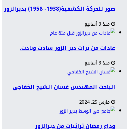
صور للحركة الكشفية(1938- 1958) بديرالزور
منذ 3 أسابيع
عادات من تراث دير الزور سادت وبادت.
منذ 3 أسابيع
الباحث المهندس غسان الشيخ الخفاجي
مارس 25, 2024
وداع رمضان تراثيات من ديرالزور