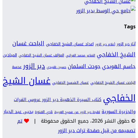
Tags
الباحث غسان
اعداد غسان الشيخ الخفاجي
آثار دير الزور
أعلام دير الزور
الشيخ الخفاجي
المياذين
المؤلف غسان الشيخ الخفاجي
الشاعر محمد الفراتي
دير الزور
جودت السلمان
جاسم الهويدي
عدسة
حسين هنيدي
غسان الشيخ
الباحث غسان الشيخ الخفاجي
غسان الشسخ الخفاجي
الخفاجي
كتاب السيرة الذهبية دير الزور عروس الفرات
والجزيرة السورية
يحيى عبد الجبار
نادي الفتوة
لهجة دير الزور من فصيح العربية
© حقوق النشر 2026، جميع الحقوق محفوظة |
تم
تصميمه من قِبل صفحة تراث دير الزور