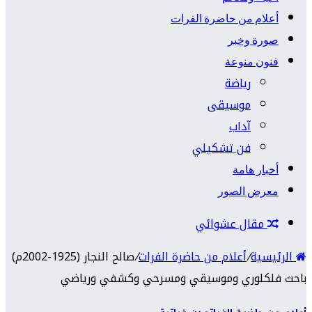
أعلام من حاضرة الفرات
صورة وخبر
فنون منوعة
رياضة
موسيقى
آداب
فن تشكيلي
أخبار هامة
معرض الصور
مقال عشوائي
الرئيسية
/
أعلام من حاضرة الفرات
/
صالح النجار (1925-2002م)
باحث فلكلوري وموسيقي ومسرحي وكشفي ورياضي