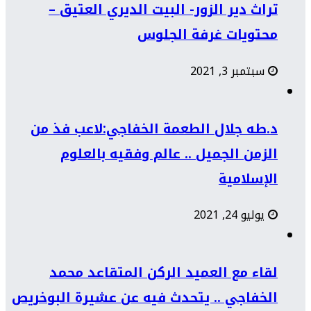
تراث دير الزور- البيت الديري العتيق –
محتويات غرفة الجلوس
سبتمبر 3, 2021
د.طه جلال الطعمة الخفاجي:لاعب فذ من
الزمن الجميل .. عالم وفقيه بالعلوم
الإسلامية
يوليو 24, 2021
لقاء مع العميد الركن المتقاعد محمد
الخفاجي .. يتحدث فيه عن عشيرة البوخريص