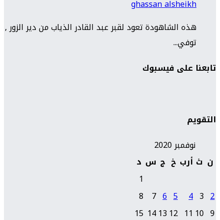
ghassan alsheikh
هذه الشاهودة تعود لقبر عبد القادر الذياب من دير الزور ,
توفي...
تابعنا على فيسبوك
التقويم
نوفمبر 2020
ن
ث
أرب
خ
ج
س
د
1
8
7
6
5
4
3
2
15
14
13
12
11
10
9