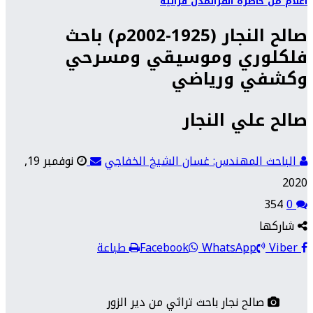
أعلام من حاضرة الفرات
مدن فراتية
صالح النجار (1925-2002م) باحث
فلكلوري وموسيقي ومسرحي
وكشفي ورياضي
صالح علي النجار
الباحث المهندس: غسان الشيخ الخفاجي
نوفمبر 19,
2020
354
0
شاركها
Viber
WhatsApp
Facebook
طباعة
صالح نجار باحث تراثي من دير الزور