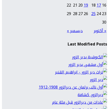
22
21
20
19
18
17
16
29
28
27
26
25
24
23
30
« أكتوبر
ديسمبر »
Last Modified Posts