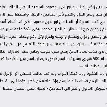
ر كوه عام 567هجري بعد مقتل عمادالدين زنكي اذ تسلم نورالدين محمود الشهيد الزنكي الم
تقيا وعمر البلاد واهتم بأمر الميادين -الرحبة -واتخذها مقرا له 
 في كتب السيرة أن السلطان نورالدين محمود زنكي قد أقطع أسدا
تين ) وحين خرج السلطان نورالدين محمود زنكي لأخذ قلعة شيزر خر
 وحمص وحرّان وسنجار والرحبة واعزاز وتل باشر وعداد العرب –وانني
بوغانم ؟ — ياترى من سلالة مالك بن طوق التغلبي من سكان الرحبة
في خدمة عماد الدين زنكي فترة طويلة وخاض معه المعارك الطاحن
وكان معه في فتح الرها وهو من بلدة دوين في اذربيجان المولود عام 500 هجري وشيركوه اسم كردي حيث 
انت اقطاعا له —
وادث الكثيرة ودب فيها الخراب ولم تعد صالحة للسكن اثر الزلازل 
ي وسكن الناس هناك ومازالت آثارهم هناك دالة عليهم وإذا داهمهم خطر لجؤوا الى 
جيوش المغول والتتر الى الميادين -الرحبة انتقل السكان جميعا ا