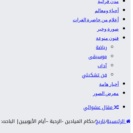
مدن فراتية
أحياء ومعالم
أعلام من حاضرة الفرات
صورة وخبر
فنون منوعة
رياضة
موسيقى
آداب
فن تشكيلي
أخبار هامة
معرض الصور
مقال عشوائي
الرئيسية
/
تاريخ
/
حكام الميادين -الرحبة –أيام الأيوبيين| الباحث