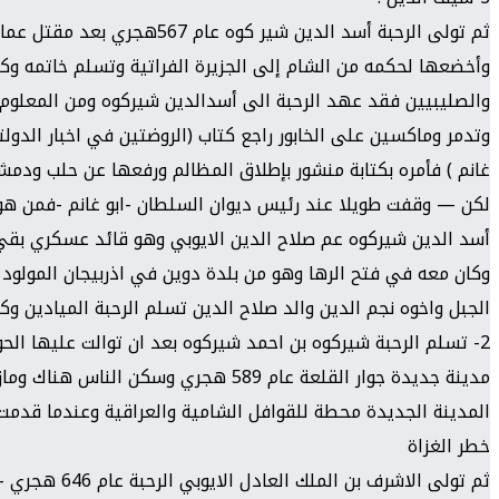
ثم تولى الرحبة أسد الدين شي
وأخضعها لحكمه من الشام إلى الجزيرة الفراتية وتسلم خاتمه وكان 
والصليبيين فقد عهد الرحبة الى أسدالدين شيركوه ومن المعلوم
وتدمر وماكسين على الخابور راجع كتاب (الروضتين في اخبار الدول
غانم ) فأمره بكتابة منشور بإطلاق المظالم ورفعها عن حلب ودمشق
لكن — وقفت طويلا عند رئيس ديوان السلطان -ابو غانم -فمن هو ا
أسد الدين شيركوه عم صلاح الدين الايوبي وهو قائد عسكري بقي 
الجبل واخوه نجم الدين والد صلاح الدين تسلم الرحبة الميادين وك
2- تسلم الرحبة شيركوه بن احمد شيركوه بعد ان توالت عليها الح
مدينة جديدة جوار القلعة عام 589 هجر
المدينة الجديدة محطة للقوافل الشامية والعراقية وعندما قدمت 
خطر الغزاة
ثم تولى الاشرف بن الملك العادل الايوبي الرحبة عام 646 هجري –