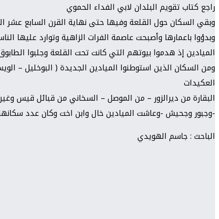
راجع كتاب تقويم البلدان لابي الفداء الحموي
وبقي السكان حول القلعة وفيها حتى نهاية القرن السابع عشر المي
وبدؤوا باعمارها وأصبحت عاصمة الفرات الزاهية وتوارد عليها ال
الميادين إذ هدموا بيوتهم التي كانت تحت القلعة وجلبوا الطابوق
ومن السكان الذين استوطنوا الميادين الجديدة ( البوخليل – الويسا
العكيدات
البقارة من ديرالزور – من الموصل – السخاني من قبائل قيس وغير
-وجبور وجحيش -وعاشت الميادين خال وابن اخت وكان عدد سكانها عام 1912 3000 ثلاثة آلاف نسمة ) وكلهم في صلة رحم
الباحث : جاسم الهويدي