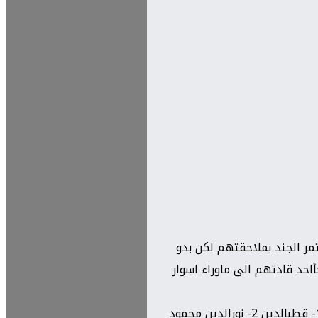
واستمر الجند بملاحقتهم لكن بدو
احد قادتهم الى ماوراء اسوار
تولى امارة الرحبة قطب الدين مودود زنكي عام 544هجري .بن عماد الدين زنكي بن آق سنقر ويقال له الأعرج — وله ثلاثة أولاد هم 1- قطبالدين 2- نورالدين محمود