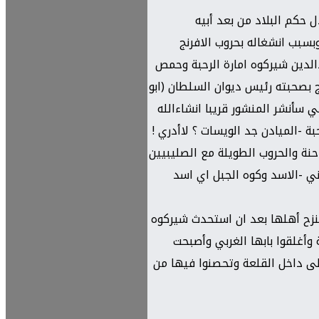
لك العادل حكم البلاد من بعد أبيه
وبسبب انشغاله بحروب الافرنج
لدين شيركوه امارة الرحبة وحمص
ج بصحبته رئيس ديوان السلطان (ابو
 سأنشر المنشور قريبا انشاءالله
 -الميادن جد الويسات ؟ لاأدري !
ة والحروب الطويلة مع الصليبيين
ان اسم شير بالكردية تعني -الاسد وكوه الجبل اي اسد
فنزح أهلها بعد ان استحدث شيركوه
القلعة وأغلقوا بابها الغربي وأصبحت
لى داخل القلعة وتحصنوا فيها من