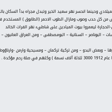
لادي وحينما انحسر نهر سعيد الخير وتبدل مجراه بدأ السكان بالنز
ناس من كل حدب وصوب ومازال الطوب الاحمر (الطابوق ) المستخدم ف
-الحجارة ليعمروا بيوت الميادين على شاطيء نهر الفرات الخالد
ت – البوناصر – السنانية – البومصطفى – ومن العراق العانيون – الر
ها – وبعض البدو – ومن تركية تركمان – ومسيحية وارمن -وارناؤوط
 مؤكدة .