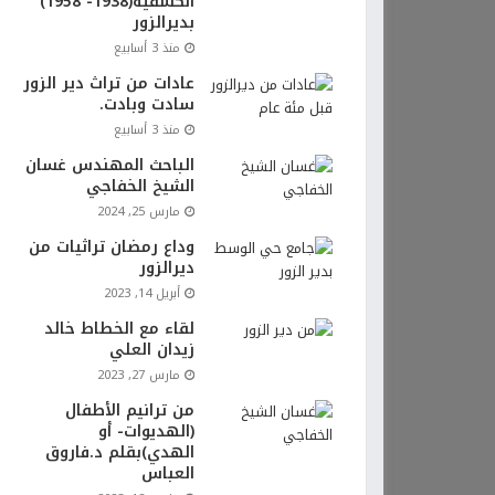
الكشفية(1938- 1958)
بديرالزور
منذ 3 أسابيع
عادات من تراث دير الزور
سادت وبادت.
منذ 3 أسابيع
الباحث المهندس غسان
الشيخ الخفاجي
مارس 25, 2024
وداع رمضان تراثيات من
ديرالزور
أبريل 14, 2023
لقاء مع الخطاط خالد
زيدان العلي
مارس 27, 2023
من ترانيم الأطفال
(الهديوات- أو
الهدي)بقلم د.فاروق
العباس