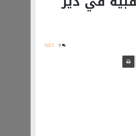
بية في دير
522
0
Facebook
طباعة