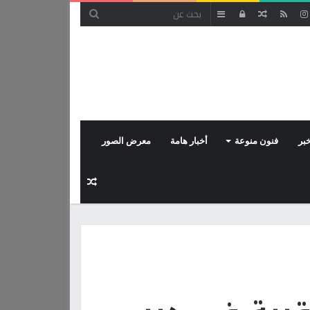
مقال
تسجيل
إضافة
عشوائي
الدخول
عمود
جانبي
بر
فنون منوعة
أخبار هامة
معرض الصور
مقال
عشوائي