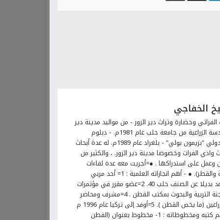
خ الخفاجي
الفراتي وحضارة وتراث دير الزور - من مواليد مدينة دير
الزور 14\11\ 1955م . - يحمل اجازة في الهندسة الزراعية من جامعة حلب عام 1981م. - دبلوم
الدراسة العليا في تربية النبات من المعهد الدولي "بزيمون بولي" - بلغراد عام 1989م. له عدة أبحاث
ل حضارة وتراث وادي الفرات وخصوصا مدينة دير الزور. ، والكثير من
قون وعمل على استدراكها . ●=أجريت معه عدة لقاءات
ونشرت في الصحافة على (مستوى المحافظة والقطر). ● - أهم انجازاته العلمية : 1= أحد مربي
ومنتجي صنف القطن دير الزور 22 ..الذي اعتمد بديلا عن الصنف حلب 40. 2=عضو مقرر في مؤتمرات
القطن العلمية ومشارك فيها. 3=عضو في لجنة التربية والبحوث بمكتب القطن . 4=مشرف ومحاضر
ومعد برامج التدريب والتأهيل للمهندسين الزراعين (ما يخص القطن ). 5=أوفد إلى تركيا عام 1996 م
كخبير زراعي مع وفد خبراء وزارة الزراعة. ●●أهم كتبه ومخطوطاته : 1- مخطوط بعنوان (القطن