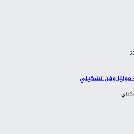
– موليّا وفن تشكيلي
شكيلي