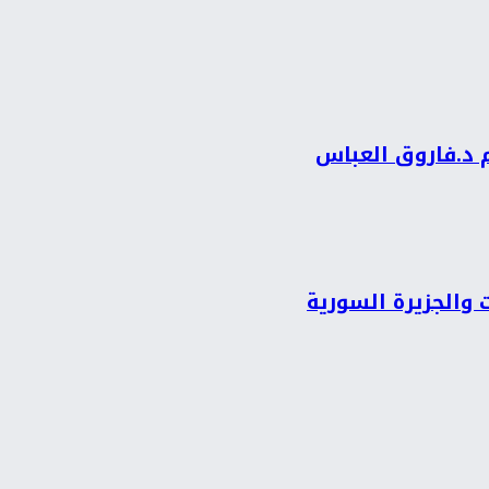
م د.فاروق العباس
 والجزيرة السورية