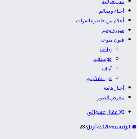
مدن فراتية
أحياء ومعالم
أعلام من حاضرة الفرات
صورة وخبر
فنون منوعة
رياضة
موسيقى
آداب
فن تشكيلي
أخبار هامة
معرض الصور
مقال عشوائي
الرئيسية
/
2020
/
أبريل
/
28