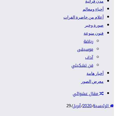
مدن فراتية
أحياء ومعالم
أعلام من حاضرة الفرات
صورة وخبر
فنون منوعة
رياضة
موسيقى
آداب
فن تشكيلي
أخبار هامة
معرض الصور
مقال عشوائي
الرئيسية
/
2020
/
أبريل
/
29