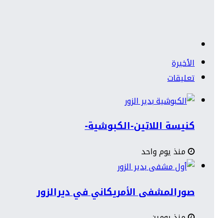
الأخيرة
تعليقات
كنيسة اللاتين-الكبوشية-
منذ يوم واحد
صورالمشفى الأمريكاني في ديرالزور
منذ يومين