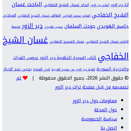
الباحث غسان
اعداد غسان الشيخ الخفاجي
آثار دير الزور
أعلام دير الزور
الشيخ الخفاجي
المياذين
المؤلف غسان الشيخ الخفاجي
الشاعر محمد الفراتي
دير الزور
جودت السلمان
جاسم الهويدي
عدسة
حسين هنيدي
غسان الشيخ
الباحث غسان الشيخ الخفاجي
غسان الشسخ الخفاجي
الخفاجي
كتاب السيرة الذهبية دير الزور عروس الفرات
والجزيرة السورية
يحيى عبد الجبار
نادي الفتوة
لهجة دير الزور من فصيح العربية
© حقوق النشر 2026، جميع الحقوق محفوظة |
تم
تصميمه من قِبل صفحة تراث دير الزور
معلومات حول دير الزور
حول المجلة
سياسة الخصوصية
اتصل بنا