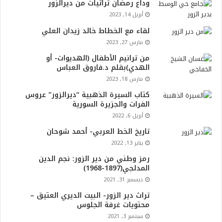
وداع رمضان تراثيات من ديرالزور
أبريل 14, 2023
لقاء مع الخطاط خالد زيدان العلي
مارس 27, 2023
من ترانيم الأطفال (الهديوات- أو
الهدي)بقلم د.فاروق العباس
مارس 18, 2023
كتاب السيرة الذهبية “ديرالزور” عروس
الفرات والجزيرة السورية
أبريل 6, 2022
تاريخ الخط العربي- أحمد شوحان
يناير 13, 2022
رمز وطني من دير الزور: نجم الدين
المدلجي(1897-1968)
ديسمبر 31, 2021
تراث دير الزور- البيت الديري العتيق –
محتويات غرفة الجلوس
سبتمبر 3, 2021