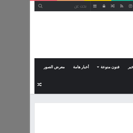
مقال
تسجيل
إضافة
عشوائي
الدخول
عمود
جانبي
بر
فنون منوعة
أخبار هامة
معرض الصور
مقال
عشوائي