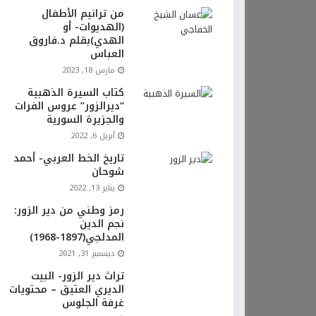
من ترانيم الأطفال
(الهديوات- أو
الهدي)بقلم د.فاروق
العباس
مارس 18, 2023
كتاب السيرة الذهبية
“ديرالزور” عروس الفرات
والجزيرة السورية
أبريل 6, 2022
تاريخ الخط العربي- أحمد
شوحان
يناير 13, 2022
رمز وطني من دير الزور:
نجم الدين
المدلجي(1897-1968)
ديسمبر 31, 2021
تراث دير الزور- البيت
الديري العتيق – محتويات
غرفة الجلوس