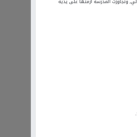
لي, وتجاوزت المدرسة أزمتها على يديه