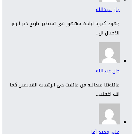
جان عبدالله
جهود كبيرة لباحث مشهور في تسطير. تاريخ دير الزور.
للاجيال ال...
جان عبدالله
عائلةتنا عبدالله من عائلات حي الرشدية القديمين كما
انك اغفلت...
علي مجيد آغا