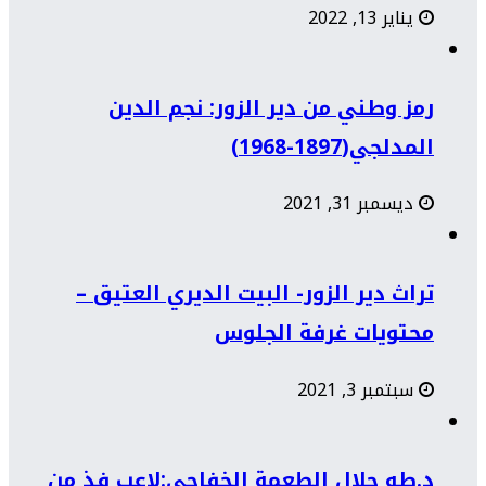
يناير 13, 2022
رمز وطني من دير الزور: نجم الدين
المدلجي(1897-1968)
ديسمبر 31, 2021
تراث دير الزور- البيت الديري العتيق –
محتويات غرفة الجلوس
سبتمبر 3, 2021
د.طه جلال الطعمة الخفاجي:لاعب فذ من