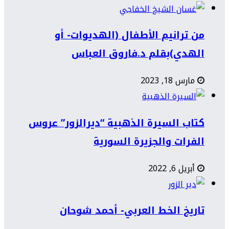
من ترانيم الأطفال (الهديوات- أو
الهدي)بقلم د.فاروق العباس
مارس 18, 2023
كتاب السيرة الذهبية “ديرالزور” عروس
الفرات والجزيرة السورية
أبريل 6, 2022
تاريخ الخط العربي- أحمد شوحان