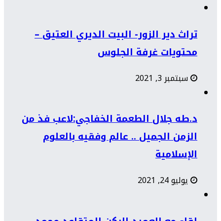
تراث دير الزور- البيت الديري العتيق –
محتويات غرفة الجلوس
سبتمبر 3, 2021
د.طه جلال الطعمة الخفاجي:لاعب فذ من
الزمن الجميل .. عالم وفقيه بالعلوم
الإسلامية
يوليو 24, 2021