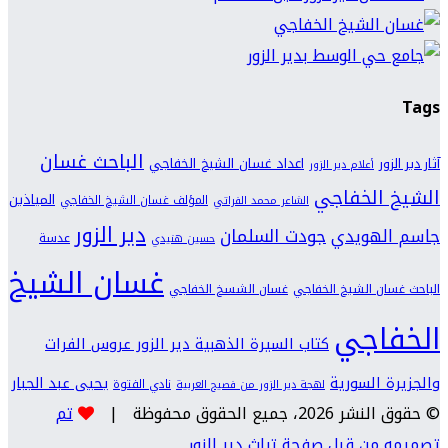
Tags
الباحث غسان
اعداد غسان الشيخ الخفاجي
آثار دير الزور
أعلام دير الزور
الشيخ الخفاجي
المياذين
المؤلف غسان الشيخ الخفاجي
الشاعر محمد الفراتي
دير الزور
جودت السلمان
جاسم الهويدي
عدسة
حسين هنيدي
غسان الشيخ
الباحث غسان الشيخ الخفاجي
غسان الشسخ الخفاجي
الخفاجي
كتاب السيرة الذهبية دير الزور عروس الفرات
والجزيرة السورية
يحيى عبد الجبار
نادي الفتوة
لهجة دير الزور من فصيح العربية
© حقوق النشر 2026، جميع الحقوق محفوظة |
تم
تصميمه من قِبل صفحة تراث دير الزور